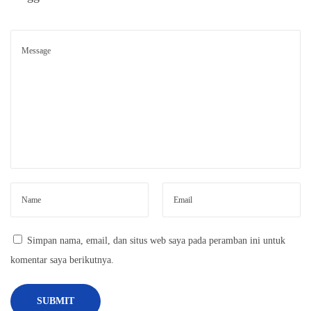
o
n
e
s
i
a
d
i
E
r
a
M
o
Simpan nama, email, dan situs web saya pada peramban ini untuk
d
komentar saya berikutnya.
e
r