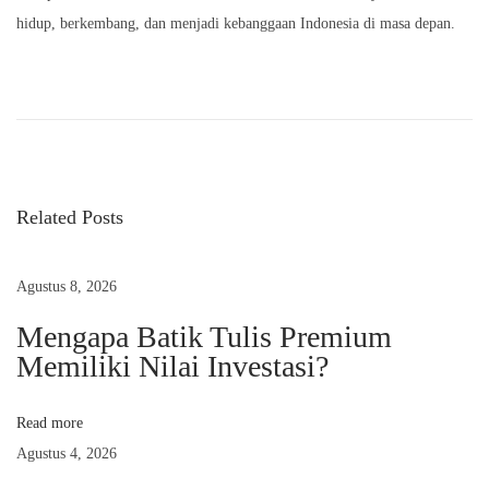
hidup, berkembang, dan menjadi kebanggaan Indonesia di masa depan.
P
N
B
r
a
a
e
t
v
i
v
i
k
Related Posts
o
S
i
u
e
s
b
Agustus 8, 2026
g
p
a
Mengapa Batik Tulis Premium
o
g
Memiliki Nilai Investasi?
a
s
a
t
i
s
Read more
:
I
Agustus 4, 2026
d