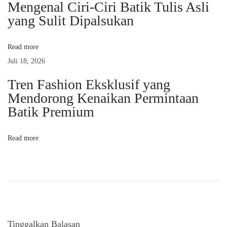
i
e
Mengenal Ciri-Ciri Batik Tulis Asli
n
yang Sulit Dipalsukan
p
t
i
Read more
o
t
Juli 18, 2026
a
s
Tren Fashion Eksklusif yang
s
Mendorong Kenaikan Permintaan
B
Batik Premium
u
d
Read more
a
y
a
I
n
d
Tinggalkan Balasan