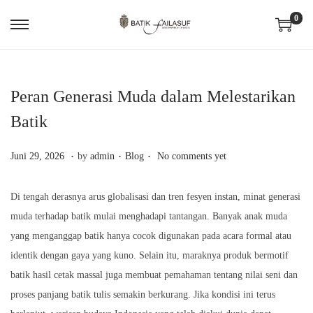
0
S
S
k
k
i
i
p
p
Peran Generasi Muda dalam Melestarikan
t
t
Batik
o
o
.
.
.
n
c
P
J
P
Juni 29, 2026
by
admin
Blog
No comments yet
a
o
o
u
o
v
n
s
n
s
Di tengah derasnya arus globalisasi dan tren fesyen instan, minat generasi
i
t
t
i
t
muda terhadap batik mulai menghadapi tantangan. Banyak anak muda
g
e
e
2
e
yang menganggap batik hanya cocok digunakan pada acara formal atau
a
n
d
9
d
identik dengan gaya yang kuno. Selain itu, maraknya produk bermotif
t
t
o
,
i
batik hasil cetak massal juga membuat pemahaman tentang nilai seni dan
i
n
2
n
proses panjang batik tulis semakin berkurang. Jika kondisi ini terus
o
0