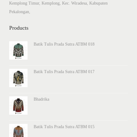
K
Kemplong Timur, Kemplong, Kec. Wiradesa, Kabupaten
u
Pekalongan,
a
l
Products
i
t
Batik Tulis Prada Sutra ATBM 018
a
s
H
Batik Tulis Prada Sutra ATBM 017
a
n
d
Bhadrika
m
a
d
Batik Tulis Prada Sutra ATBM 015
e