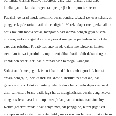
berlanjut, warisan budaya Indonesia yang telah diakui dunia dapat
n
2
kehilangan makna dan regenerasi pengrajin batik pun terancam.
6
Padahal, generasi muda memiliki peran penting sebagai penerus sekaligus
penggerak pelestarian batik di era digital. Mereka dapat memperkenalkan
batik melalui media sosial, mengombinasikannya dengan gaya busana
modern, serta mengedukasi masyarakat mengenai perbedaan batik tulis,
cap, dan printing. Kreativitas anak muda dalam menciptakan konten,
tren, dan inovasi produk mampu menjadikan batik lebih dekat dengan
kehidupan sehari-hari dan diminati oleh berbagai kalangan.
Solusi untuk menjaga eksistensi batik adalah membangun kolaborasi
antara pengrajin, pelaku industri kreatif, institusi pendidikan, dan
generasi muda. Edukasi tentang nilai budaya batik perlu diperkuat sejak
dini, sementara brand batik juga harus menghadirkan desain yang relevan
dengan selera masa kini tanpa menghilangkan identitas tradisionalnya.
Ketika generasi muda tidak hanya menjadi pengguna, tetapi juga ikut
mempromosikan dan mencintai batik, maka warisan budaya ini akan terus