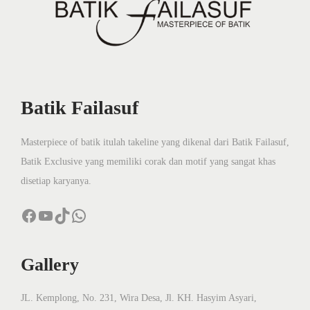
n
K
o
m
i
t
Batik Failasuf
m
e
Masterpiece of batik itulah takeline yang dikenal dari Batik Failasuf,
n
Batik Exclusive yang memiliki corak dan motif yang sangat khas
M
disetiap karyanya.
e
Facebook
YouTube
TikTok
WhatsApp
n
j
a
Gallery
g
a
JL. Kemplong, No. 231, Wira Desa, Jl. KH. Hasyim Asyari,