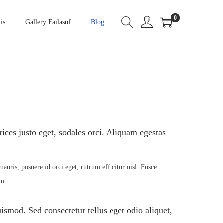
0
is
Gallery Failasuf
Blog
ices justo eget, sodales orci. Aliquam egestas
auris, posuere id orci eget, rutrum efficitur nisl. Fusce
um.
uismod. Sed consectetur tellus eget odio aliquet,