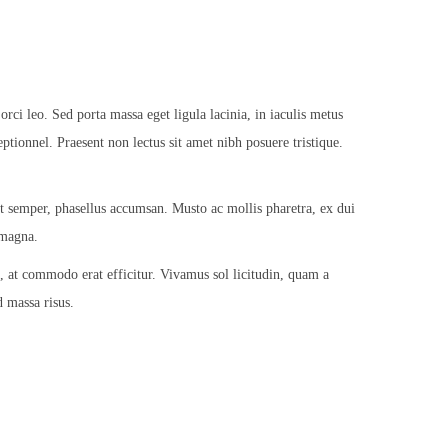
rci leo. Sed porta massa eget ligula lacinia, in iaculis metus
ptionnel. Praesent non lectus sit amet nibh posuere tristique.
semper, phasellus accumsan. Musto ac mollis pharetra, ex dui
 magna.
, at commodo erat efficitur. Vivamus sol licitudin, quam a
d massa risus.