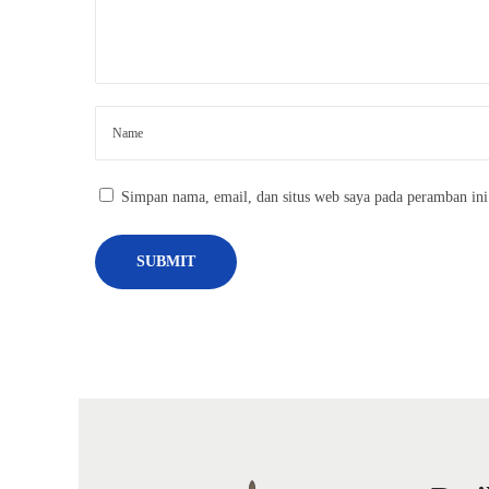
d
i
t
o
r
i
a
Simpan nama, email, dan situs web saya pada peramban ini
l
N
B
e
a
x
b
t
y
p
B
o
o
s
y
t
C