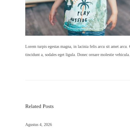
Lorem turpis egestas magna, in lacinia felis arcu sit amet arcu. 
tincidunt a, sodales eget ligula. Donec ornare molestie vehicul
P
N
N
r
e
a
e
w
v
M
v
i
i
Related Posts
o
n
i
u
i
s
K
Agustus 4, 2026