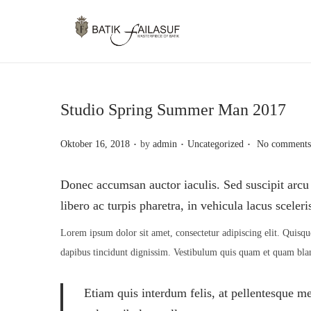
S
S
k
k
i
i
p
p
Studio Spring Summer Man 2017
t
t
o
o
.
.
.
P
P
Oktober 16, 2018
by
admin
Uncategorized
No comments
n
c
o
o
a
o
s
s
Donec accumsan auctor iaculis. Sed suscipit arcu 
v
n
t
t
libero ac turpis pharetra, in vehicula lacus sceler
i
t
e
e
Lorem ipsum dolor sit amet, consectetur adipiscing elit. Quisque
g
e
d
d
dapibus tincidunt dignissim. Vestibulum quis quam et quam bland
a
n
o
i
t
t
n
n
Etiam quis interdum felis, at pellentesque me
i