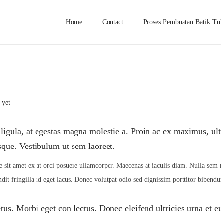
Home
Contact
Proses Pembuatan Batik Tul
 yet
ligula, at egestas magna molestie a. Proin ac ex maximus, ultr
isque. Vestibulum ut sem laoreet.
 sit amet ex at orci posuere ullamcorper. Maecenas at iaculis diam. Nulla sem m
it fringilla id eget lacus. Donec volutpat odio sed dignissim porttitor bibend
tus. Morbi eget con lectus. Donec eleifend ultricies urna et e