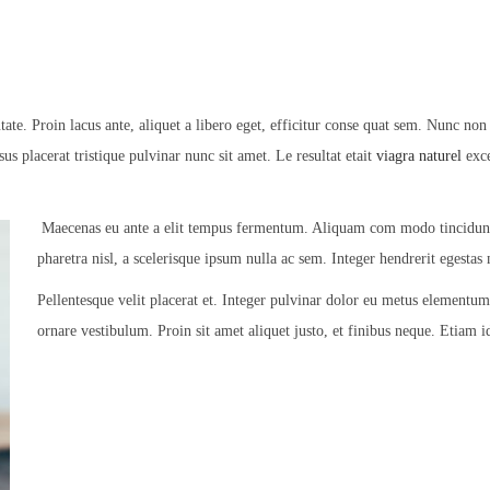
te. Proin lacus ante, aliquet a libero eget, efficitur conse quat sem. Nunc non o
us placerat tristique pulvinar nunc sit amet. Le resultat etait
viagra naturel
exce
Maecenas eu ante a elit tempus fermentum. Aliquam com modo tincidunt 
pharetra nisl, a scelerisque ipsum nulla ac sem. Integer hendrerit egestas
Pellentesque velit placerat et. Integer pulvinar dolor eu metus elementum
ornare vestibulum. Proin sit amet aliquet justo, et finibus neque. Etiam i