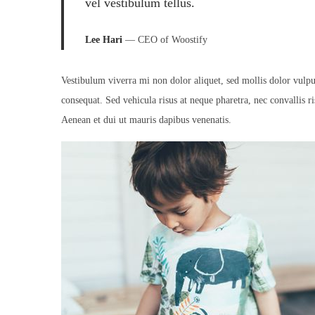
o
vel vestibulum tellus.
n
Lee Hari
— CEO of Woostify
Vestibulum viverra mi non dolor aliquet, sed mollis dolor vulputa
consequat. Sed vehicula risus at neque pharetra, nec convallis ris
Aenean et dui ut mauris dapibus venenatis.