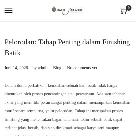
0
S
S
k
k
i
i
p
p
Pelorodan: Tahap Penting dalam Finishing
t
t
Batik
o
o
.
.
.
n
c
P
P
Juni 14, 2026
by
admin
Blog
No comments yet
a
o
o
o
v
n
s
s
Dalam dunia perbatikan, keindahan sebuah kain batik tidak hanya
i
t
t
t
ditentukan oleh proses pencantingan atau pewarnaan. Ada satu tahapan
g
e
e
e
akhir yang memiliki peran sangat penting dalam menampilkan keindahan
a
n
d
d
motif secara sempurna, yaitu pelorodan. Tahap ini merupakan proses
t
t
o
i
finishing yang menentukan bagaimana hasil akhir sebuah batik dapat
i
n
n
terlihat jelas, bersih, dan siap dinikmati sebagai karya seni maupun
o