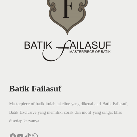
k
P
e
r
n
a
h
B
e
n
Batik Failasuf
a
r
Masterpiece of batik itulah takeline yang dikenal dari Batik Failasuf,
-
Batik Exclusive yang memiliki corak dan motif yang sangat khas
B
disetiap karyanya.
e
Facebook
YouTube
TikTok
WhatsApp
n