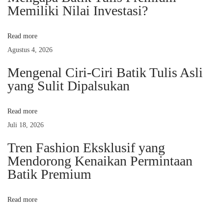
Memiliki Nilai Investasi?
a
s
r
t
n
s
Read more
:
a
Agustus 4, 2026
a
i
n
Mengenal Ciri-Ciri Batik Tulis Asli
p
yang Sulit Dipalsukan
p
a
d
Read more
o
a
Juli 18, 2026
B
s
Tren Fashion Eksklusif yang
a
Mendorong Kenaikan Permintaan
t
Batik Premium
i
k
Read more
P
r