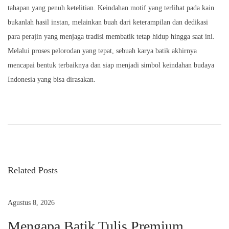
tahapan yang penuh ketelitian. Keindahan motif yang terlihat pada kain
bukanlah hasil instan, melainkan buah dari keterampilan dan dedikasi
para perajin yang menjaga tradisi membatik tetap hidup hingga saat ini.
Melalui proses pelorodan yang tepat, sebuah karya batik akhirnya
mencapai bentuk terbaiknya dan siap menjadi simbol keindahan budaya
Indonesia yang bisa dirasakan.
P
N
T
r
e
a
e
k
v
n
v
i
i
Related Posts
o
k
i
u
P
s
e
Agustus 8, 2026
g
p
w
Mengapa Batik Tulis Premium
o
a