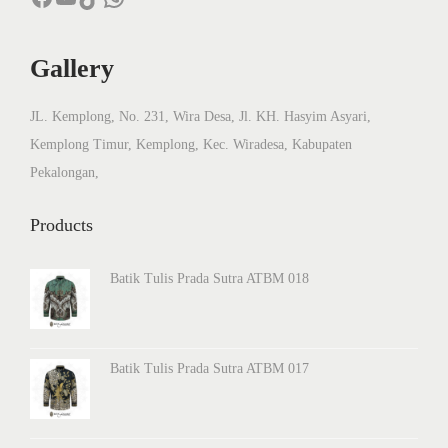
a
r
Gallery
S
a
JL. Kemplong, No. 231, Wira Desa, Jl. KH. Hasyim Asyari,
m
Kemplong Timur, Kemplong, Kec. Wiradesa, Kabupaten
a
Pekalongan,
?
Products
Batik Tulis Prada Sutra ATBM 018
Batik Tulis Prada Sutra ATBM 017