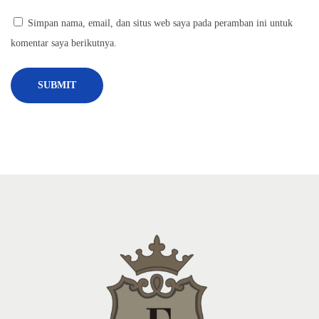
a
Simpan nama, email, dan situs web saya pada peramban ini untuk
p
komentar saya berikutnya.
B
a
t
i
k
T
u
l
i
s
T
i
d
a