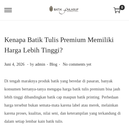
0
S
S
k
k
i
i
p
p
Kenapa Batik Tulis Premium Memiliki
t
t
Harga Lebih Tinggi?
o
o
.
.
.
n
c
P
J
P
Juni 4, 2026
by
admin
Blog
No comments yet
a
o
o
u
o
v
n
s
n
s
Di tengah maraknya produk batik yang beredar di pasaran, banyak
i
t
t
i
t
konsumen bertanya-tanya mengapa harga batik tulis premium bisa jauh
g
e
e
4
e
lebih tinggi dibandingkan batik cap maupun batik printing. Perbedaan
a
n
d
,
d
harga tersebut bukan semata-mata karena label atau merek, melainkan
t
t
o
2
i
karena proses, kualitas, nilai seni, dan keterampilan yang terkandung di
i
n
0
n
dalam setiap lembar kain batik tulis.
o
2