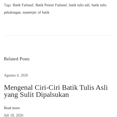
Tags
:
Batik Failasuf
,
Batik Pesisir Failasuf
,
batik tulis asli
,
batik tulis
pekalongan
,
masterpic of batik
P
N
P
r
e
a
e
r
v
b
v
i
e
o
d
Related Posts
i
u
a
s
a
Agustus 4, 2026
g
p
n
o
Mengenal Ciri-Ciri Batik Tulis Asli
B
a
yang Sulit Dipalsukan
s
a
t
t
s
:
i
Read more
k
Juli 18, 2026