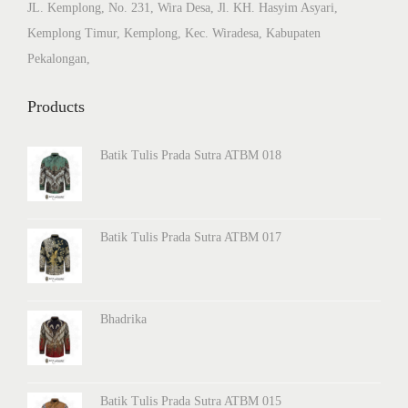
JL. Kemplong, No. 231, Wira Desa, Jl. KH. Hasyim Asyari,
x
h
Kemplong Timur, Kemplong, Kec. Wiradesa, Kabupaten
t
a
Pekalongan,
p
s
o
i
Products
s
a
t
D
Batik Tulis Prada Sutra ATBM 018
:
e
t
a
Batik Tulis Prada Sutra ATBM 017
i
l
H
Bhadrika
a
l
u
s
Batik Tulis Prada Sutra ATBM 015