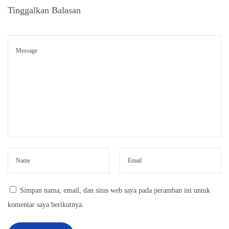
Tinggalkan Balasan
a
n
B
a
t
i
k
P
r
i
n
t
i
Simpan nama, email, dan situs web saya pada peramban ini untuk
n
komentar saya berikutnya.
g
: