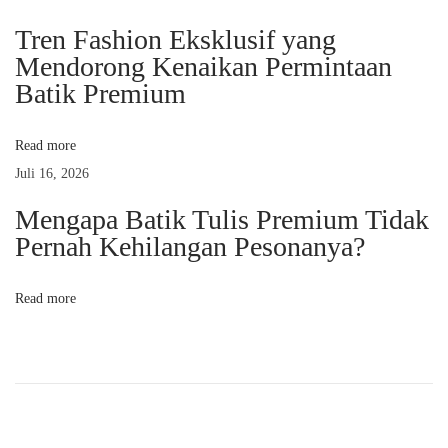
i
T
Tren Fashion Eksklusif yang
u
Mendorong Kenaikan Permintaan
p
l
Batik Premium
i
o
s
Read more
,
s
Juli 16, 2026
B
Mengapa Batik Tulis Premium Tidak
a
Pernah Kehilangan Pesonanya?
t
i
Read more
k
C
a
p
,
d