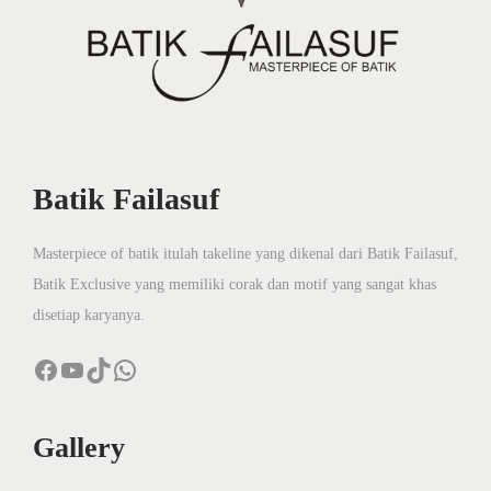
S
e
b
e
l
u
Batik Failasuf
m
M
Masterpiece of batik itulah takeline yang dikenal dari Batik Failasuf,
e
Batik Exclusive yang memiliki corak dan motif yang sangat khas
m
disetiap karyanya.
b
e
Facebook
YouTube
TikTok
WhatsApp
l
i
Gallery
N
R
e
a