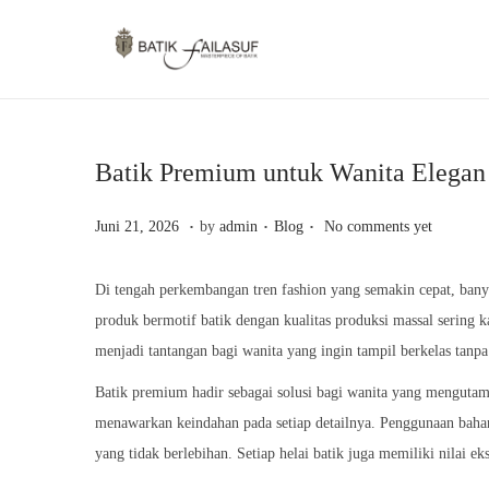
S
S
k
k
i
i
p
p
Batik Premium untuk Wanita Elegan
t
t
o
o
.
.
.
P
J
P
Juni 21, 2026
by
admin
Blog
No comments yet
n
c
o
u
o
a
o
s
n
s
Di tengah perkembangan tren fashion yang semakin cepat, ban
v
n
t
i
t
produk bermotif batik dengan kualitas produksi massal sering 
i
t
e
2
e
menjadi tantangan bagi wanita yang ingin tampil berkelas tanpa
g
e
d
1
d
Batik premium hadir sebagai solusi bagi wanita yang mengutamak
a
n
o
,
i
menawarkan keindahan pada setiap detailnya. Penggunaan bahan
t
t
n
2
n
yang tidak berlebihan. Setiap helai batik juga memiliki nilai e
i
0