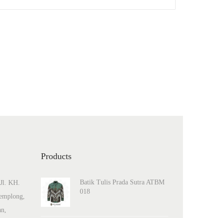
Products
Batik Tulis Prada Sutra ATBM
Jl. KH.
018
emplong,
an,