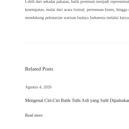
o
Lebih dari sekadar pakaian, batik premium menjadi representas
2
n
kesempatan, mulai dari acara formal, pertemuan bisnis, hingga
6
mendukung pelestarian warisan budaya Indonesia melalui karya 
P
N
B
r
a
a
e
t
v
i
v
i
k
Related Posts
o
P
i
u
r
s
e
Agustus 4, 2026
g
p
m
Mengenal Ciri-Ciri Batik Tulis Asli yang Sulit Dipalsuka
o
i
a
s
u
Read more
t
m
s
:
u