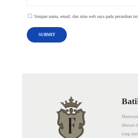
o
d
Simpan nama, email, dan situs web saya pada peramban ini
e
r
n
N
T
e
r
x
e
t
n
p
B
o
a
Bati
s
t
t
i
:
Masterpie
k
dikenal d
E
yang mem
k