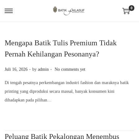
0
S
S
k
k
i
i
p
p
Mengapa Batik Tulis Premium Tidak
t
t
Pernah Kehilangan Pesonanya?
o
o
.
.
n
c
P
Juli 16, 2026
by
admin
No comments yet
a
o
o
Di tengah pesatnya perkembangan industri fashion dan maraknya batik
v
n
s
printing yang diproduksi secara massal, banyak konsumen kini
i
t
t
dihadapkan pada pilihan…
g
e
e
a
n
d
t
t
o
i
n
Peluang Batik Pekalongan Menembus
o