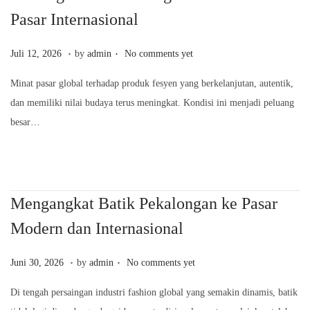
n
Pasar Internasional
.
.
P
J
Juli 12, 2026
by
admin
No comments yet
o
u
Minat pasar global terhadap produk fesyen yang berkelanjutan, autentik,
s
l
dan memiliki nilai budaya terus meningkat. Kondisi ini menjadi peluang
t
i
besar…
e
1
d
2
o
,
n
2
Mengangkat Batik Pekalongan ke Pasar
0
Modern dan Internasional
2
6
.
.
P
J
Juni 30, 2026
by
admin
No comments yet
o
u
Di tengah persaingan industri fashion global yang semakin dinamis, batik
s
n