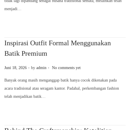
tidak lagi dipandang sebagai busana tradisional semata, melainkan telah
t
i
menjadi…
e
3
d
0
o
,
n
2
Inspirasi Outfit Formal Menggunakan
0
Batik Premium
2
6
.
.
P
Juni 18, 2026
by
admin
No comments yet
o
Banyak orang masih menganggap batik hanya cocok dikenakan pada
s
acara tradisional atau seragam kantor. Padahal, perkembangan fashion
t
telah menjadikan batik…
e
d
o
n