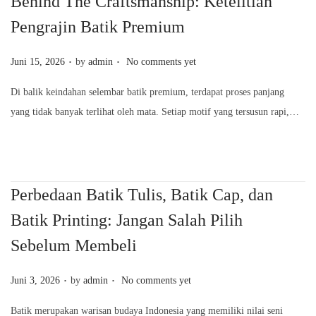
Behind The Craftsmanship: Ketelitian
Pengrajin Batik Premium
.
.
P
Juni 15, 2026
by
admin
No comments yet
o
Di balik keindahan selembar batik premium, terdapat proses panjang
s
yang tidak banyak terlihat oleh mata. Setiap motif yang tersusun rapi,…
t
e
d
o
Perbedaan Batik Tulis, Batik Cap, dan
n
Batik Printing: Jangan Salah Pilih
Sebelum Membeli
.
.
P
Juni 3, 2026
by
admin
No comments yet
o
Batik merupakan warisan budaya Indonesia yang memiliki nilai seni