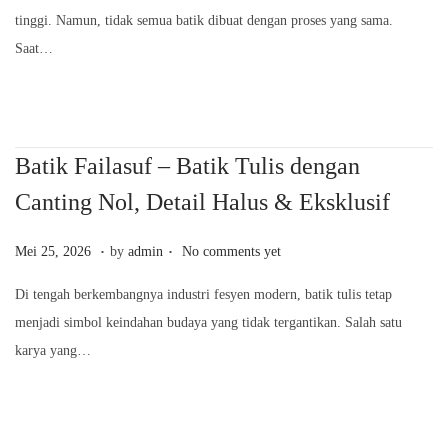
s
tinggi. Namun, tidak semua batik dibuat dengan proses yang sama.
t
Saat…
e
d
o
n
Batik Failasuf – Batik Tulis dengan
Canting Nol, Detail Halus & Eksklusif
.
.
P
M
Mei 25, 2026
by
admin
No comments yet
o
e
Di tengah berkembangnya industri fesyen modern, batik tulis tetap
s
i
menjadi simbol keindahan budaya yang tidak tergantikan. Salah satu
t
2
karya yang…
e
5
d
,
o
2
n
0